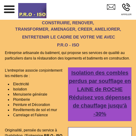
Isolation Aménagement Combles Electricité Fenêtre PVC ALU
Bois Argentan Alençon Vrigny 61 Orne
CONSTRUIRE, RENOVER,
TRANSFORMER, AMENAGER, CREER, AMELIORER,
ENTRETENIR LE CADRE DE VOTRE VIE AVEC
P.R.O - ISO
Entreprise artisanale du batiment, qui propose ses services de qualité au
particuliers dans la réstauration des logements et batiments en construction.
L'entreprise associe conjointement
Isolation des combles
les métiers de :
perdus par soufflage en
Electricité
LAINE de ROCHE
Isolation
Menuiserie générale
Réduisez vos dépenses
Plomberie
Peinture et Décoration
de chauffage jusqu'à
Revêtements de sol et mur
-30%
Carrelage et Faïence
Originalité, pensée du service à
l'habitation, l'Entreprise
P.R.O - ISO