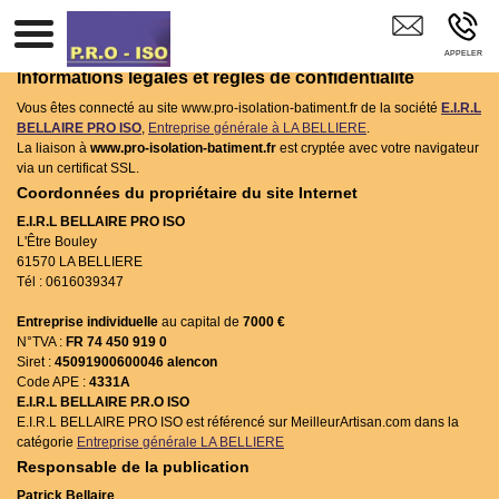
E.I.R.L BELLAIRE PRO ISO LA BELLIERE
Informations légales et règles de confidentialité
Vous êtes connecté au site www.pro-isolation-batiment.fr de la société
E.I.R.L
BELLAIRE PRO ISO
,
Entreprise générale à LA BELLIERE
.
La liaison à
www.pro-isolation-batiment.fr
est cryptée avec votre navigateur
via un certificat SSL.
Coordonnées du propriétaire du site Internet
E.I.R.L BELLAIRE PRO ISO
L'Être Bouley
61570 LA BELLIERE
Tél : 0616039347
Entreprise individuelle
au capital de
7000 €
N°TVA :
FR 74 450 919 0
Siret :
45091900600046 alencon
Code APE :
4331A
E.I.R.L BELLAIRE P.R.O ISO
E.I.R.L BELLAIRE PRO ISO est référencé sur MeilleurArtisan.com dans la
catégorie
Entreprise générale LA BELLIERE
Responsable de la publication
Patrick Bellaire