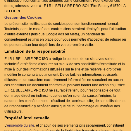
d'opposition concernant les données qui le concernent. Pour exercer ces
droits, adressez-vous à : E.I.R.L BELLAIRE PRO ISO L'Être Bouley 61570 LA
BELLIERE.
Gestion des Cookies
Le présent site n'utilise pas de cookies pour son fonctionnement normal.
Toutefois, dans le cas où des cookies tiers seraient déployés pour l'utilisation
d'outils externes (tels que Google Ads ou Meta), un bandeau de
consentement est mis en place pour vous permettre d'accepter, de refuser ou
de personnaliser leur dépôt lors de votre première visite.
Limitation de la responsabilité
E.I.R.L BELLAIRE PRO ISO a rédigé le contenu de ce site avec soin et
technicité et s'efforce d'assurer au mieux de ses possibilités l'exactitude et la
mise à jour des informations diffusées sur le site et se réserve le droit d'en
modifier le contenu à tout moment. De ce fait, les informations et visuels
diffusés ont un caractère exclusivement informatif et ne sauraient en aucun
cas constituer un document contractuel pouvant fonder une action en justice.
E.I.R.L BELLAIRE PRO ISO ne saurait être tenu pour responsable de tout
dommage direct ou indirect - quelles qu'en soient la cause, l'origine, la
nature et les conséquences - résultant de l'accès au site, de son utilisation ou
de l'impossibilité d'y accéder, ainsi que de tout dommage du matériel des
utilisateurs.
Propriété intellectuelle
L'
ensemble du site
, et chacun de ses éléments pris séparément, constituent
une oeuvre protégée et relèvent de la législation française et internationale