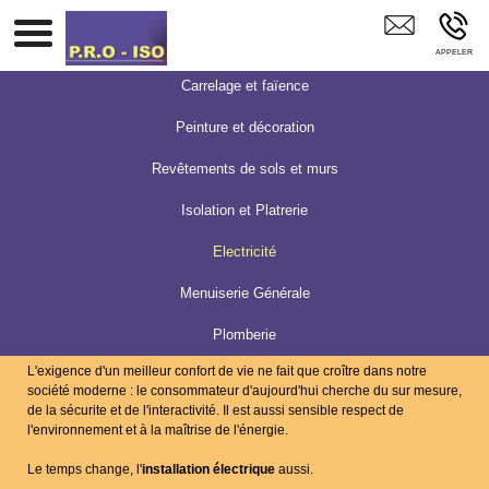
E.I.R.L BELLAIRE PRO ISO LA BELLIERE
Carrelage et faïence
Peinture et décoration
Revêtements de sols et murs
Isolation et Platrerie
Electricité
Menuiserie Générale
Plomberie
L'exigence d'un meilleur confort de vie ne fait que croître dans notre
société moderne : le consommateur d'aujourd'hui cherche du sur mesure,
de la sécurite et de l'interactivité. Il est aussi sensible respect de
l'environnement et à la maîtrise de l'énergie.
Le temps change, l'
installation électrique
aussi.