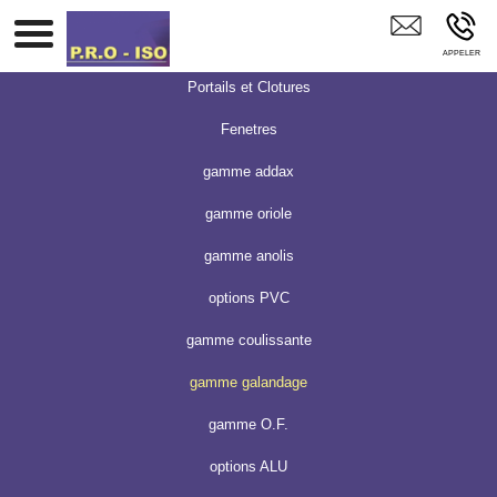
Isolation Aménagement Combles Electricité Fenêtre PVC ALU
Bois LA BELLIERE
Portails et Clotures
Fenetres
gamme addax
gamme oriole
gamme anolis
options PVC
gamme coulissante
gamme galandage
gamme O.F.
options ALU